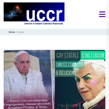
Home
»
roma