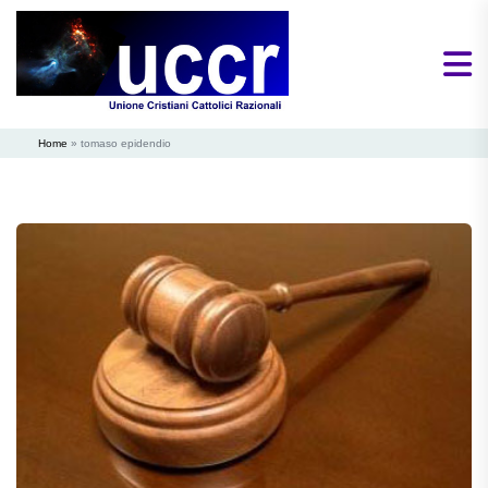
Home
»
tomaso epidendio