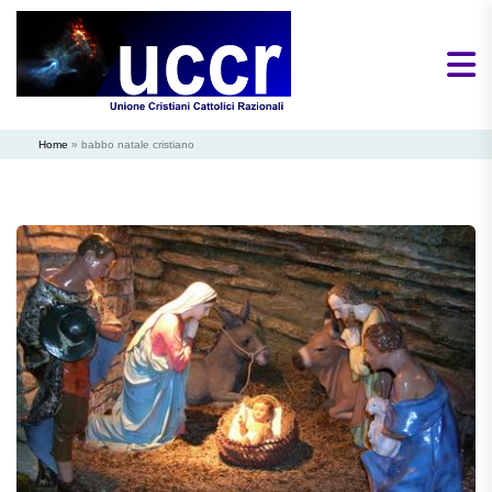
Home
»
babbo natale cristiano