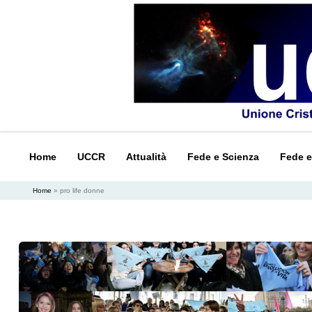
Home
UCCR
Attualità
Fede e Scienza
Fede e
Home
»
pro life donne