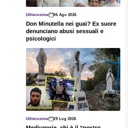
Ultimissime
06 Ago 2026
Don Minutella nei guai? Ex suore
denunciano abusi sessuali e
psicologici
Ultimissime
29 Lug 2026
Medjugorje, chi è il “nostro