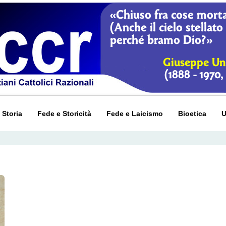
 Storia
Fede e Storicità
Fede e Laicismo
Bioetica
U