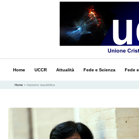
Home
UCCR
Attualità
Fede e Scienza
Fede e
Home
»
marzano repubblica