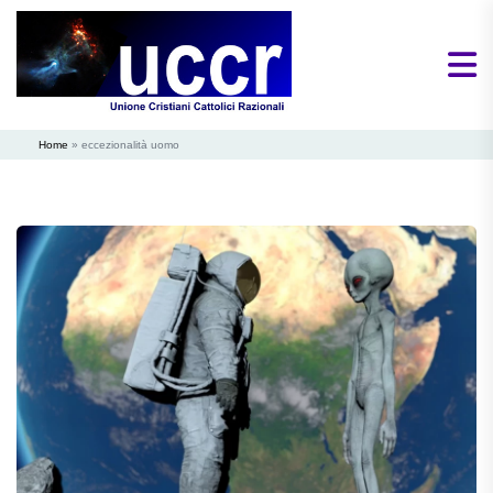
Home
»
eccezionalità uomo