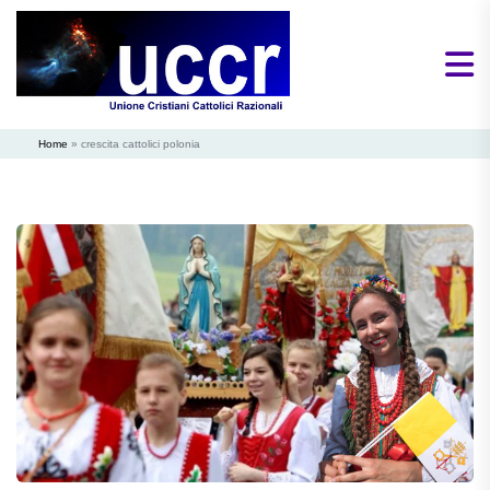
Home
»
crescita cattolici polonia