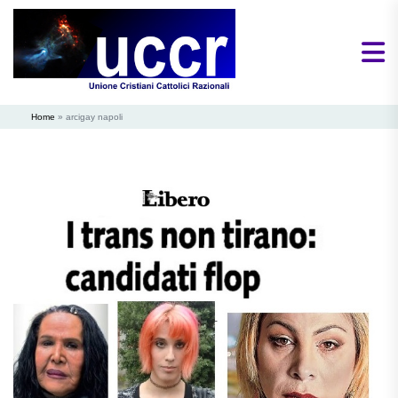
Home
»
arcigay napoli