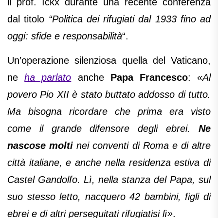
il prof. Ickx durante una recente conferenza
dal titolo
“Politica dei rifugiati dal 1933 fino ad
oggi: sfide e responsabilità
“.
Un’operazione silenziosa quella del Vaticano,
ne
ha parlato
anche
Papa Francesco
:
«Al
povero Pio XII è stato buttato addosso di tutto.
Ma bisogna ricordare che prima era visto
come il grande difensore degli ebrei.
Ne
nascose molti
nei conventi di Roma e di altre
città italiane, e anche nella residenza estiva di
Castel Gandolfo. Lì, nella stanza del Papa, sul
suo stesso letto, nacquero 42 bambini, figli di
ebrei e di altri perseguitati rifugiatisi lì»
.