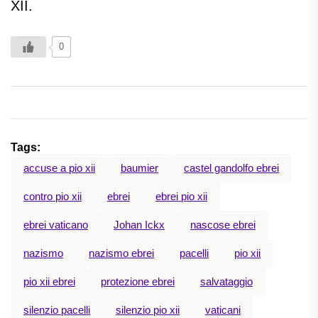
XII.
0
Tags:
accuse a pio xii
baumier
castel gandolfo ebrei
contro pio xii
ebrei
ebrei pio xii
ebrei vaticano
Johan Ickx
nascose ebrei
nazismo
nazismo ebrei
pacelli
pio xii
pio xii ebrei
protezione ebrei
salvataggio
silenzio pacelli
silenzio pio xii
vaticani