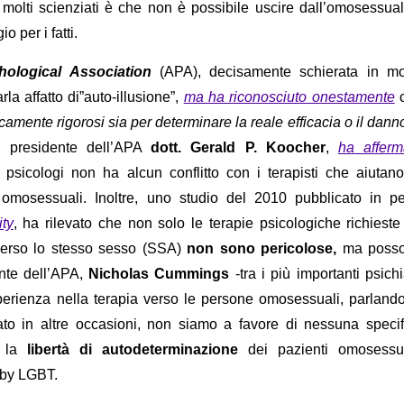
 di molti scienziati è che non è possibile uscire dall’omosessual
o per i fatti.
ological Association
(APA), decisamente schierata in m
la affatto di”auto-illusione”,
ma ha riconosciuto onestamente
ficamente rigorosi sia per determinare la reale efficacia o il dann
l presidente dell’APA
dott.
Gerald P. Koocher
,
ha afferm
psicologi non ha alcun conflitto con i terapisti che aiutano
 omosessuali. Inoltre, uno studio del 2010 pubblicato in pe
ty
, ha rilevato che non solo le terapie psicologiche richieste
 verso lo stesso sesso (SSA)
non sono pericolose,
ma poss
nte dell’APA,
Nicholas Cummings
-tra i più importanti psichi
erienza nella terapia verso le persone omosessuali, parlando
ato in altre occasioni, non siamo a favore di nessuna specif
e la
libertà di autodeterminazione
dei pazienti omosessua
bby LGBT.