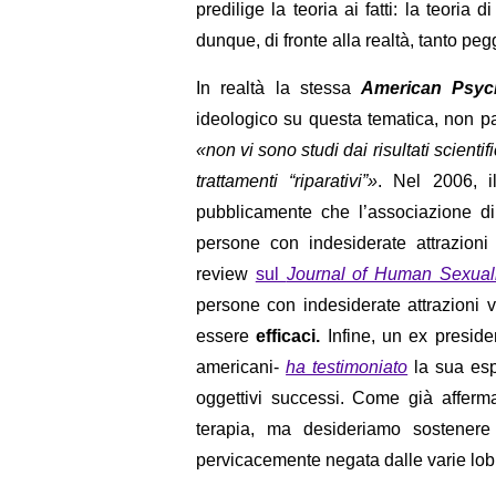
predilige la teoria ai fatti: la teoria
dunque, di fronte alla realtà, tanto peggi
In realtà la stessa
American Psych
ideologico su questa tematica, non par
«non vi sono studi dai risultati scienti
trattamenti “riparativi”»
. Nel 2006, i
pubblicamente che l’associazione di 
persone con indesiderate attrazioni
review
sul
Journal of Human Sexuali
persone con indesiderate attrazioni
essere
efficaci.
Infine, un ex preside
americani-
ha testimoniato
la sua esp
oggettivi successi. Come già afferm
terapia, ma desideriamo sostener
pervicacemente negata dalle varie lo