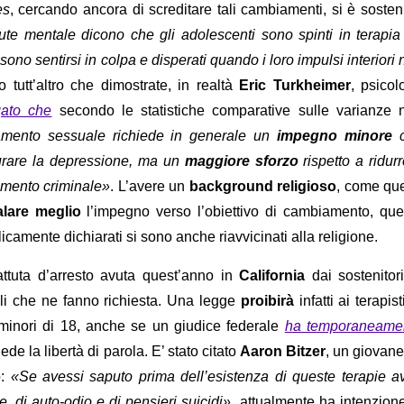
es
, cercando ancora di screditare tali cambiamenti, si è sosten
lute mentale dicono che gli adolescenti sono spinti in terapia
ssono sentirsi in colpa e disperati quando i loro impulsi interiori
 tutt’altro che dimostrate, in realtà
Eric Turkheimer
, psicol
gato che
secondo le statistiche comparative sulle varianze 
tamento sessuale richiede in generale un
impegno minore
c
 curare la depressione, ma un
maggiore sforzo
rispetto a ridurr
amento criminale»
. L’avere un
background religioso
, come que
alare meglio
l’impegno verso l’obiettivo di cambiamento, que
camente dichiarati si sono anche riavvicinati alla religione.
battuta d’arresto avuta quest’anno in
California
dai sostenitori
ali che ne fanno richiesta. Una legge
proibirà
infatti ai terapist
i minori di 18, anche se un giudice federale
ha temporaneame
de la libertà di parola. E’ stato citato
Aaron Bitzer
, un giovane
o:
«Se avessi saputo prima dell’esistenza di queste terapie av
, di auto-odio e di pensieri suicidi»
, attualmente ha intenzione