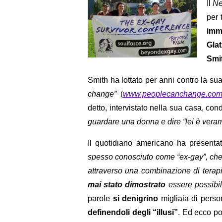
Il
Ne
per 
imm
Gla
Smi
Smith ha lottato per anni contro la su
change”
(
www.peoplecanchange.co
detto, intervistato nella sua casa, co
guardare una donna e dire “lei è vera
Il quotidiano americano ha present
spesso conosciuto come “ex-gay”, ch
attraverso una combinazione di terapi
mai stato dimostrato
essere possibi
parole
si denigrino
migliaia di perso
definendoli degli “illusi”
. Ed ecco p