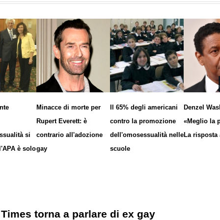
nte
Minacce di morte per
Il 65% degli americani
Denzel Was
Rupert Everett: è
contro la promozione
«Meglio la 
sualità si
contrario all'adozione
dell'omosessualità nelle
La risposta
l'APA è solo
gay
scuole
Times torna a parlare di ex gay