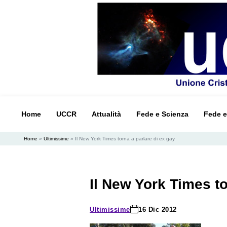
Home
UCCR
Attualità
Fede e Scienza
Fede e
Home
»
Ultimissime
»
Il New York Times torna a parlare di ex gay
Il New York Times to
Ultimissime
16 Dic 2012