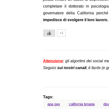
completare il dottorato in psicologi
governatore della California perc
impedisce di svolgere il loro lavoro
,
+1
Attenzione
:
gli algoritmi dei social m
Seguici
sui nostri canali
, è facile (e 
Tags:
apa gay
california terapia
dis