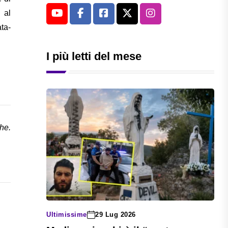
al
ta-
I più letti del mese
che.
Ultimissime
29 Lug 2026