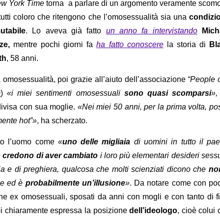
w York Time
torna a parlare di un argomento veramente scom
tutti coloro che ritengono che l’omosessualità sia una
condizi
utabile
. Lo aveva già fatto
un anno fa intervistando
Mich
tze,
mentre pochi giorni fa
ha fatto conoscere
la storia di
Bl
th
, 58 anni.
a omosessualità, poi grazie all’aiuto dell’associazione
“People 
m
)
«
i miei sentimenti omosessuali
sono quasi scomparsi
»,
ndivisa con sua moglie.
«
Nei miei 50 anni, per la prima volta, po
mente hot”»
, ha scherzato.
ato l’uomo come
«
uno delle migliaia
di uomini in tutto il pae
e
credono di aver cambiato
i loro più elementari desideri sess
a e di preghiera, qualcosa che molti scienziati dicono che
no
le ed è
probabilmente un’illusione
»
. Da notare come con po
ne ex omosessuali, sposati da anni con mogli e con tanto di fig
oi chiaramente espressa la posizione
dell’ideologo
, cioè colui