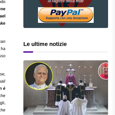
le ragioni della fede
odo
one
ael
ake
can
Le ultime notizie
ha
sso
se,
uali
n è
che
li,
 che