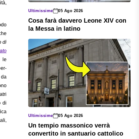
ità,
Ultimissime
05 Ago 2026
Cosa farà davvero Leone XIV con
odo
la Messa in latino
che
o di
ato
 le
er-
 da
ono
atri
 di
ica
Ultimissime
05 Ago 2026
li,
Un tempio massonico verrà
convertito in santuario cattolico