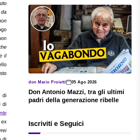
uto
 da
 non
ogo
non
he
e il
llo
sto
don Mario Proietti
05 Ago 2026
Don Antonio Mazzi, tra gli ultimi
 di
padri della generazione ribelle
i di
nte
 ex
Iscriviti e Seguici
rei
 di