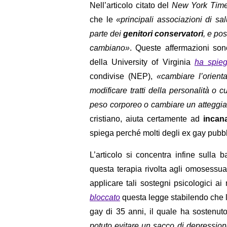
Nell’articolo citato del
New York Tim
che le
«principali associazioni di sa
parte dei
genitori conservatori
, e po
cambiano»
. Queste affermazioni sono
della University of Virginia
ha spie
condivise (NEP),
«cambiare l’orien
modificare tratti della personalità o
peso corporeo o cambiare un atteggi
cristiano, aiuta certamente ad
incan
spiega perché molti degli ex gay pubbli
L’articolo si concentra infine sulla 
questa terapia rivolta agli omosessu
applicare tali sostegni psicologici a
bloccato
questa legge stabilendo che le
gay di 35 anni, il quale ha sostenut
potuto evitare un sacco di depressione