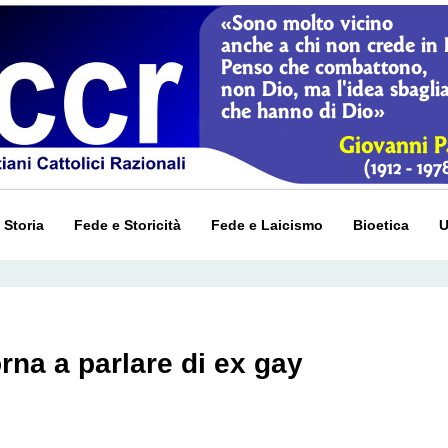
 Storia
Fede e Storicità
Fede e Laicismo
Bioetica
U
rna a parlare di ex gay