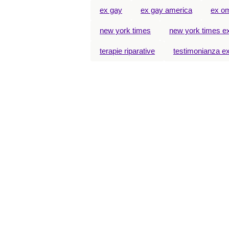
ex gay
ex gay america
ex o
new york times
new york times e
terapie riparative
testimonianza e