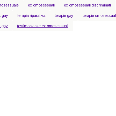
mosessuale
ex omosessuali
ex omosessuali discriminati
x gay
terapia riparativa
terapie gay
terapie omosessual
x gay
testimonianze ex omosessuali