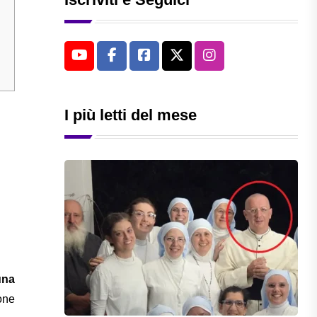
I più letti del mese
una
ione