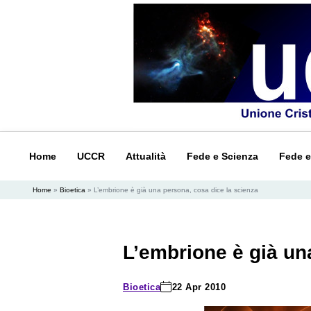
Home
UCCR
Attualità
Fede e Scienza
Fede e
Home
»
Bioetica
»
L’embrione è già una persona, cosa dice la scienza
L’embrione è già un
Bioetica
22 Apr 2010