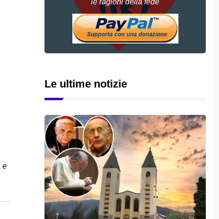
le ragioni della fede
Le ultime notizie
a e