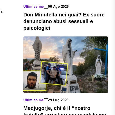
Ultimissime
06 Ago 2026
):
Don Minutella nei guai? Ex suore
denunciano abusi sessuali e
psicologici
Ultimissime
29 Lug 2026
Medjugorje, chi è il “nostro
fratello” arrestato per vandalismo