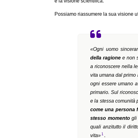
e la visione scientifica.
Possiamo riassumere la sua visione uff
«Ogni uomo sinceram
della ragione
e non s
a riconoscere nella le
vita umana dal primo in
ogni essere umano a
primario. Sul riconos
e la stessa comunità p
come una persona f
stesso momento
gli
quali anzitutto il dir
1
vita»
.