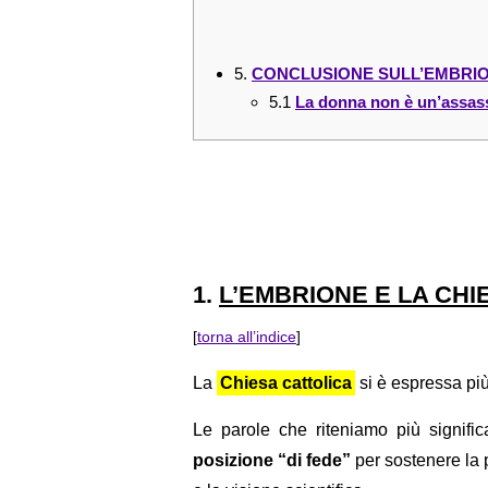
5.
CONCLUSIONE SULL’EMBRI
5.1
La donna non è un’assas
1.
L’EMBRIONE E LA CHI
[
torna all’indice
]
La
Chiesa cattolica
si è espressa più
Le parole che riteniamo più signif
posizione “di fede”
per sostenere la p