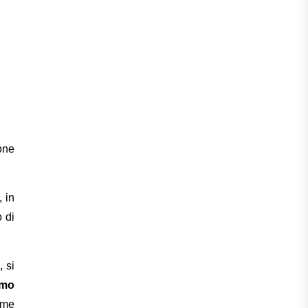
one
 in
 di
 si
smo
ome