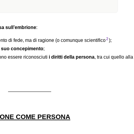
sa sull’embrione
:
2
to di fede, ma di ragione (o comunque scientifico
);
al suo concepimento
;
ono essere riconosciuti
i diritti della persona
, tra cui quello alla
—————————
RIONE COME PERSONA