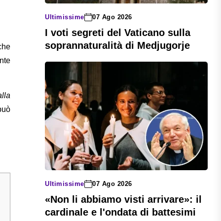
Ultimissime
07 Ago 2026
I voti segreti del Vaticano sulla
soprannaturalità di Medjugorje
iche
nte
alla
uò
Ultimissime
07 Ago 2026
«Non li abbiamo visti arrivare»: il
cardinale e l'ondata di battesimi